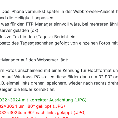
 Das iPhone vermurkst später in der Webbrowser-Ansicht ho
nd die Helligkeit anpassen
, was für den FTP-Manager sinnvoll wäre, bei mehreren ähn
erver geladen (ok)
sive Text in den (Tages-) Bericht ein
atz des Tagesgeschehen gefolgt von einzelnen Fotos mit B
P-Manager auf den Webserver lädt:
rn Fotos anscheinend mit einer Kennung für Hochformat und
ten auf Windows-PC stellen diese Bilder dann um 0°, 90° od
B. einmal links drehen, speichern, wieder nach rechts dre
igen die Bilder korrekt an:
4032x3024 mit korrekter Ausrichtung (.JPG)
032x3024 um 180° gekippt (.JPG)
032x3024um 90° nach links gekippt (.JPG)