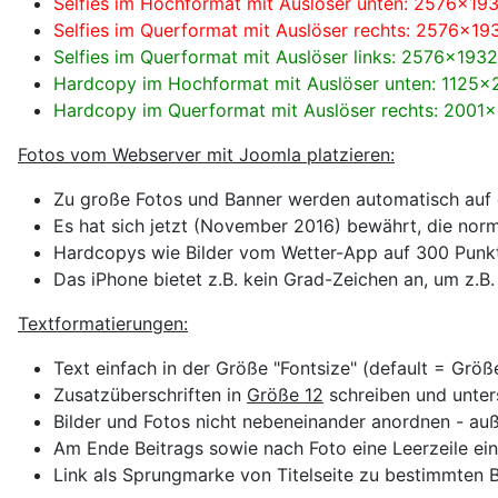
Selfies im Hochformat mit Auslöser unten: 2576x193
Selfies im Querformat mit Auslöser rechts: 2576x19
Selfies im Querformat mit Auslöser links: 2576x1932
Hardcopy im Hochformat mit Auslöser unten: 1125x2
Hardcopy im Querformat mit Auslöser rechts: 2001x1
Fotos vom Webserver mit Joomla platzieren:
Zu große Fotos und Banner werden automatisch auf e
Es hat sich jetzt (November 2016) bewährt, die no
Hardcopys wie Bilder vom Wetter-App auf 300 Punkte
Das iPhone bietet z.B. kein Grad-Zeichen an, um z.
Textformatierungen:
Text einfach in der Größe "Fontsize" (default = Grö
Zusatzüberschriften in
Größe 12
schreiben und unter
Bilder und Fotos nicht nebeneinander anordnen - au
Am Ende Beitrags sowie nach Foto eine Leerzeile ein
Link als Sprungmarke von Titelseite zu bestimmten Be