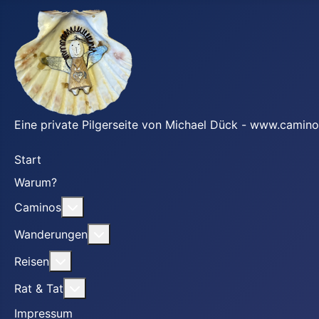
Eine private Pilgerseite von Michael Dück - www.camino
Start
Warum?
Weitere Informationen: Caminos
Caminos
Weitere Informationen: Wanderungen
Wanderungen
Weitere Informationen: Reisen
Reisen
Weitere Informationen: Rat & Tat
Rat & Tat
Impressum