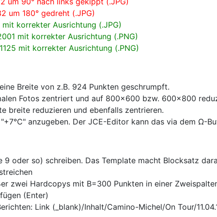
2 um 90° nach links gekippt (.JPG)
32 um 180° gedreht (.JPG)
 mit korrekter Ausrichtung (.JPG)
001 mit korrekter Ausrichtung (.PNG)
125 mit korrekter Ausrichtung (.PNG)
ine Breite von z.B. 924 Punkten geschrumpft.
rmalen Fotos zentriert und auf 800x600 bzw. 600x800 redu
 breite reduzieren und ebenfalls zentrieren.
B. "+7°C" anzugeben. Der JCE-Editor kann das via dem Ω-Bu
ße 9 oder so) schreiben. Das Template macht Blocksatz dar
streichen
ßer zwei Hardcopys mit B=300 Punkten in einer Zweispalten
fügen (Enter)
richten: Link (_blank)/Inhalt/Camino-Michel/On Tour/11.04.1