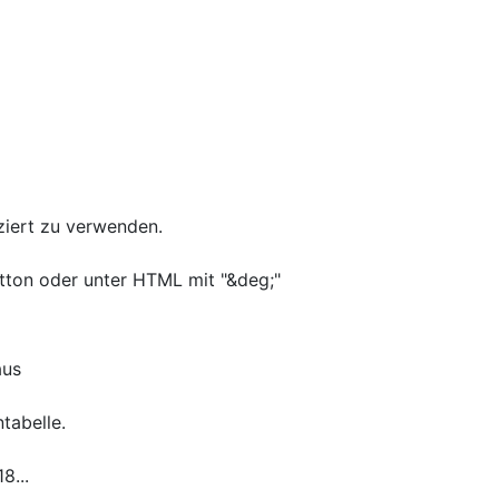
ziert zu verwenden.
tton oder unter HTML mit "&deg;"
aus
tabelle.
8...